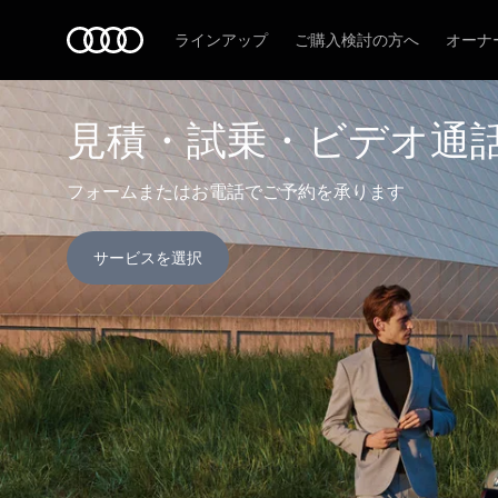
Audi
ラインアップ
ご購入検討の方へ
オーナ
見積・試乗・ビデオ通
フォームまたはお電話でご予約を承ります
サービスを選択