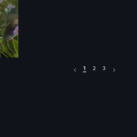
1
2
3
Aud
Premiu
詳しくは